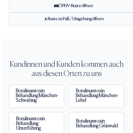
ÖPNV-Route öffnen
🚌
Route zu Fuß / Umgebung öffnen
🚶
Kundinnen und Kunden kommen auch
aus diesen Orten zu uns
Botulinumtoxin
Botulinumtoxin
Behandlung
München-
Behandlung
München-
Schwabing
Lehel
Botulinumtoxin
Botulinumtoxin
Behandlung
Behandlung
Grünwald
Unterföhring