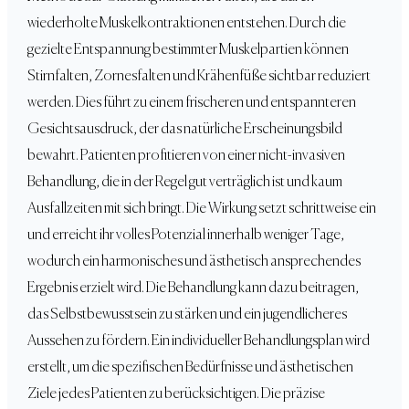
wiederholte Muskelkontraktionen entstehen. Durch die
gezielte Entspannung bestimmter Muskelpartien können
Stirnfalten, Zornesfalten und Krähenfüße sichtbar reduziert
werden. Dies führt zu einem frischeren und entspannteren
Gesichtsausdruck, der das natürliche Erscheinungsbild
bewahrt. Patienten profitieren von einer nicht-invasiven
Behandlung, die in der Regel gut verträglich ist und kaum
Ausfallzeiten mit sich bringt. Die Wirkung setzt schrittweise ein
und erreicht ihr volles Potenzial innerhalb weniger Tage,
wodurch ein harmonisches und ästhetisch ansprechendes
Ergebnis erzielt wird. Die Behandlung kann dazu beitragen,
das Selbstbewusstsein zu stärken und ein jugendlicheres
Aussehen zu fördern. Ein individueller Behandlungsplan wird
erstellt, um die spezifischen Bedürfnisse und ästhetischen
Ziele jedes Patienten zu berücksichtigen. Die präzise