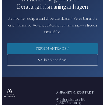
Beratung in Ismaning anfragen
Sie möchten sich persönlich beraten lassen? Vereinbaren Sie
einen Termin bei
Advanced Aesthetic
in Ismaning – wir freuen
uns auf Sie.
TERMIN ANFRAGEN
📞
0152 59 68 66 81
ANFAHRT & KONTAKT
Bahnhofstraße 18a
85737 Ismaning