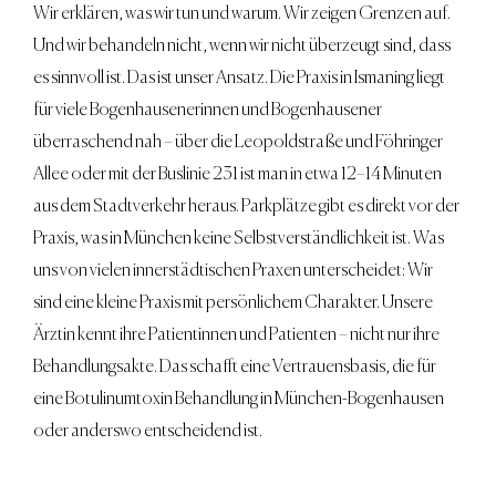
Wir erklären, was wir tun und warum. Wir zeigen Grenzen auf.
Und wir behandeln nicht, wenn wir nicht überzeugt sind, dass
es sinnvoll ist. Das ist unser Ansatz. Die Praxis in Ismaning liegt
für viele Bogenhausenerinnen und Bogenhausener
überraschend nah – über die Leopoldstraße und Föhringer
Allee oder mit der Buslinie 231 ist man in etwa 12–14 Minuten
aus dem Stadtverkehr heraus. Parkplätze gibt es direkt vor der
Praxis, was in München keine Selbstverständlichkeit ist. Was
uns von vielen innerstädtischen Praxen unterscheidet: Wir
sind eine kleine Praxis mit persönlichem Charakter. Unsere
Ärztin kennt ihre Patientinnen und Patienten – nicht nur ihre
Behandlungsakte. Das schafft eine Vertrauensbasis, die für
eine Botulinumtoxin Behandlung in München-Bogenhausen
oder anderswo entscheidend ist.