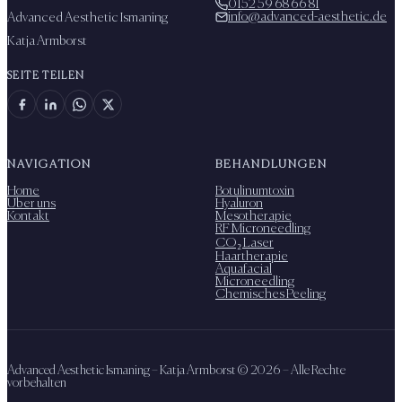
0152 59 68 66 81
info@advanced-aesthetic.de
Advanced Aesthetic Ismaning
Katja Armborst
SEITE TEILEN
NAVIGATION
BEHANDLUNGEN
Home
Botulinumtoxin
Über uns
Hyaluron
Kontakt
Mesotherapie
RF Microneedling
CO₂ Laser
Haartherapie
Aquafacial
Microneedling
Chemisches Peeling
Advanced Aesthetic Ismaning – Katja Armborst ©
2026
– Alle Rechte
vorbehalten