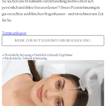
Sie suchen eine
Botulinumtoxin Behandlung
und möchten sich
persönlich und diskret beraten lassen? Unsere Praxis in Ismaning ist
gut erreichbar aus
München-Bogenhausen
– und wir nehmen uns Zeit
für Sie.
Termin anfragen
MEHR ZUR
BOTULINUMTOXIN BEHANDLUNG
Persönliche Beratung
Natürlich wirkende Ergebnisse
Medizinische Ästhetik in Ismaning