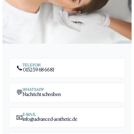
TELEFON
📞
0152 59 68 66 81
WHATSAPP
💬
Nachricht schreiben
E-MAIL
📧
info@advanced-aesthetic.de