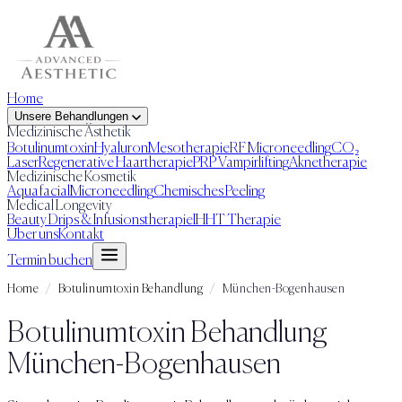
Home
Unsere Behandlungen
Medizinische Ästhetik
Botulinumtoxin
Hyaluron
Mesotherapie
RF Microneedling
CO₂
Laser
Regenerative Haartherapie
PRP Vampirlifting
Aknetherapie
Medizinische Kosmetik
Aquafacial
Microneedling
Chemisches Peeling
Medical Longevity
Beauty Drips & Infusionstherapie
IHHT Therapie
Über uns
Kontakt
Termin buchen
Home
/
Botulinumtoxin Behandlung
/
München-Bogenhausen
Botulinumtoxin Behandlung
München-Bogenhausen