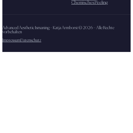
Chemisches Peeling
Advanced Aesthetic Ismaning – Katja Armborst ©
2026
– Alle Rechte
vorbehalten
Impressum
Datenschutz