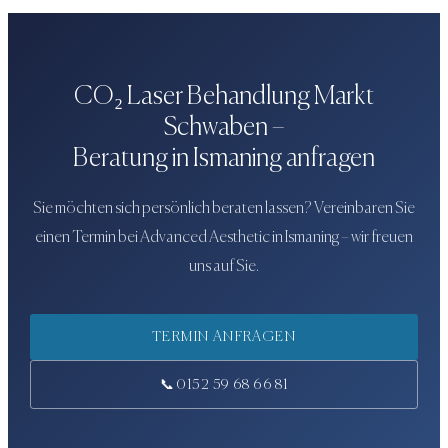
CO₂ Laser Behandlung
Markt
Schwaben
–
Beratung in Ismaning anfragen
Sie möchten sich persönlich beraten lassen? Vereinbaren Sie
einen Termin bei
Advanced Aesthetic
in Ismaning – wir freuen
uns auf Sie.
TERMIN ANFRAGEN
📞
0152 59 68 66 81