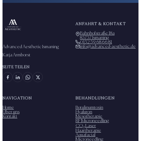
ANFAHRT & KONTAKT
Bahnhofstraße 18a
85737 Ismaning
0152 59 68 66 81
info@advanced-aesthetic.de
Advanced Aesthetic Ismaning
Katja Armborst
SEITE TEILEN
NAVIGATION
BEHANDLUNGEN
Home
Botulinumtoxin
Über uns
Hyaluron
Kontakt
Mesotherapie
RF Microneedling
CO₂ Laser
Haartherapie
Aquafacial
Microneedling