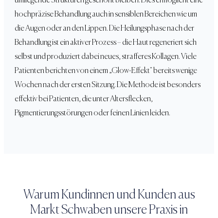
umliegende Strukturen geschont bleiben. Dies ermöglicht eine
hochpräzise Behandlung auch in sensiblen Bereichen wie um
die Augen oder an den Lippen. Die Heilungsphase nach der
Behandlung ist ein aktiver Prozess – die Haut regeneriert sich
selbst und produziert dabei neues, strafferes Kollagen. Viele
Patienten berichten von einem „Glow-Effekt" bereits wenige
Wochen nach der ersten Sitzung. Die Methode ist besonders
effektiv bei Patienten, die unter Altersflecken,
Pigmentierungsstörungen oder feinen Linien leiden.
Warum Kundinnen und Kunden aus
Markt Schwaben
unsere Praxis in