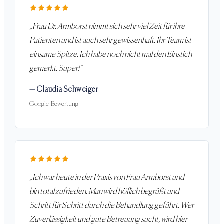
„
Frau Dr. Armborst nimmt sich sehr viel Zeit für ihre
Patienten und ist auch sehr gewissenhaft. Ihr Team ist
einsame Spitze. Ich habe noch nicht mal den Einstich
gemerkt. Super!
"
—
Claudia Schweiger
Google-Bewertung
„
Ich war heute in der Praxis von Frau Armborst und
bin total zufrieden. Man wird höflich begrüßt und
Schritt für Schritt durch die Behandlung geführt. Wer
Zuverlässigkeit und gute Betreuung sucht, wird hier