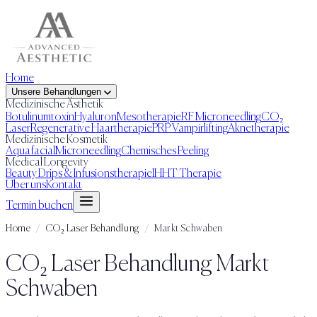
Home
Unsere Behandlungen
Medizinische Ästhetik
Botulinumtoxin
Hyaluron
Mesotherapie
RF Microneedling
CO₂
Laser
Regenerative Haartherapie
PRP Vampirlifting
Aknetherapie
Medizinische Kosmetik
Aquafacial
Microneedling
Chemisches Peeling
Medical Longevity
Beauty Drips & Infusionstherapie
IHHT Therapie
Über uns
Kontakt
Termin buchen
Home
/
CO₂ Laser Behandlung
/
Markt Schwaben
CO₂ Laser Behandlung
Markt
Schwaben