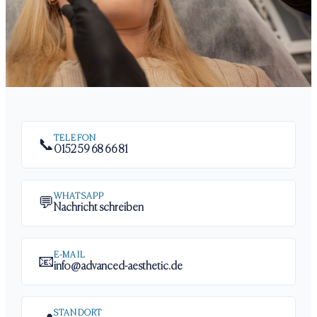
TELEFON
📞
0152 59 68 66 81
WHATSAPP
💬
Nachricht schreiben
E-MAIL
📧
info@advanced-aesthetic.de
STANDORT