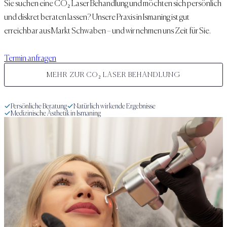
Sie suchen eine
CO₂ Laser Behandlung
und möchten sich persönlich
und diskret beraten lassen? Unsere Praxis in Ismaning ist gut
erreichbar aus
Markt Schwaben
– und wir nehmen uns Zeit für Sie.
Termin anfragen
MEHR ZUR
CO₂ LASER BEHANDLUNG
Persönliche Beratung
Natürlich wirkende Ergebnisse
Medizinische Ästhetik in Ismaning