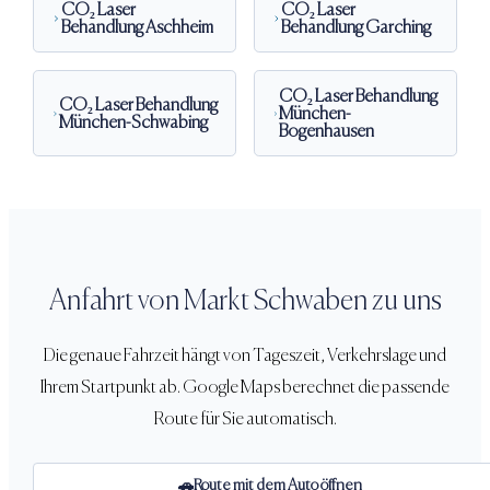
CO₂ Laser
CO₂ Laser
Behandlung
Aschheim
Behandlung
Garching
CO₂ Laser Behandlung
CO₂ Laser Behandlung
München-
München-Schwabing
Bogenhausen
Anfahrt von
Markt Schwaben
zu uns
Die genaue Fahrzeit hängt von Tageszeit, Verkehrslage und
Ihrem Startpunkt ab. Google Maps berechnet die passende
Route für Sie automatisch.
Route mit dem Auto öffnen
🚗