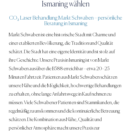
Ismaning wählen
CO₂ Laser Behandlung
Markt Schwaben
– persönliche
Beratung in Ismaning
Markt Schwaben ist eine historische Stadt mit Charme und
einer etablierten Bevölkerung, die Tradition und Qualität
schätzt. Die Stadt hat eine eigene Identität und ist stolz auf
ihre Geschichte. Unsere Praxis in Ismaning ist von Markt
Schwaben aus über die B388 erreichbar – etwa 20–25
Minuten Fahrtzeit. Patienten aus Markt Schwaben schätzen
unsere Nähe und die Möglichkeit, hochwertige Behandlungen
zu erhalten, ohne lange Anfahrtswege in Kauf nehmen zu
müssen. Viele Schwabener Patienten sind Stammkunden, die
regelmäßig zu uns kommen und die kontinuierliche Betreuung
schätzen. Die Kombination aus Nähe, Qualität und
persönlicher Atmosphäre macht unsere Praxis zur