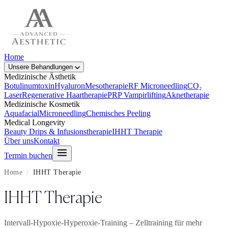
Home
Unsere Behandlungen
Medizinische Ästhetik
Botulinumtoxin
Hyaluron
Mesotherapie
RF Microneedling
CO₂
Laser
Regenerative Haartherapie
PRP Vampirlifting
Aknetherapie
Medizinische Kosmetik
Aquafacial
Microneedling
Chemisches Peeling
Medical Longevity
Beauty Drips & Infusionstherapie
IHHT Therapie
Über uns
Kontakt
Termin buchen
Home
/
IHHT Therapie
IHHT Therapie
Intervall-Hypoxie-Hyperoxie-Training – Zelltraining für mehr