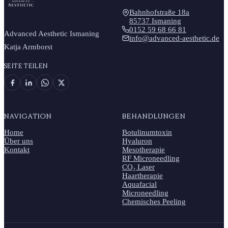
Bahnhofstraße 18a
85737 Ismaning
0152 59 68 66 81
Advanced Aesthetic Ismaning
info@advanced-aesthetic.de
Katja Armborst
SEITE TEILEN
NAVIGATION
BEHANDLUNGEN
Home
Botulinumtoxin
Über uns
Hyaluron
Kontakt
Mesotherapie
RF Microneedling
CO₂ Laser
Haartherapie
Aquafacial
Microneedling
Chemisches Peeling