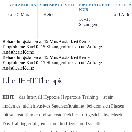
BEHANDLUNGSDAUER
AUSFALLZEIT
EMPFOHLENE
PREIS 
KUR
ca. 45 Min.
Keine
auf Anfr
10–15
Sitzungen
Behandlungsdauer
ca. 45 Min.
Ausfallzeit
Keine
Empfohlene Kur
10–15 Sitzungen
Preis ab
auf Anfrage
Anästhesie
Keine
Behandlungsdauer
ca. 45 Min.
Ausfallzeit
Keine
Empfohlene Kur
10–15 Sitzungen
Preis ab
auf Anfrage
Anästhesie
Keine
Über
IHHT Therapie
IHHT
– das Intervall-Hypoxie-Hyperoxie-Training – ist ein
modernes, nicht invasives Sauerstofftraining, bei dem sich Phasen
mit sauerstoffarmer und sauerstoffreicher Luft gezielt abwechseln.
Das Training erfolgt entspannt im Liegen und soll die