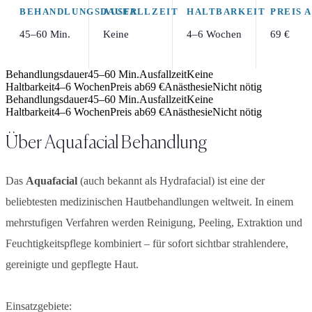
BEHANDLUNGSDAUER
AUSFALLZEIT
HALTBARKEIT
PREIS 
45–60 Min.
Keine
4–6 Wochen
69 €
Behandlungsdauer
45–60 Min.
Ausfallzeit
Keine
Haltbarkeit
4–6 Wochen
Preis ab
69 €
Anästhesie
Nicht nötig
Behandlungsdauer
45–60 Min.
Ausfallzeit
Keine
Haltbarkeit
4–6 Wochen
Preis ab
69 €
Anästhesie
Nicht nötig
Über
Aquafacial Behandlung
Das
Aquafacial
(auch bekannt als Hydrafacial) ist eine der
beliebtesten medizinischen Hautbehandlungen weltweit. In einem
mehrstufigen Verfahren werden Reinigung, Peeling, Extraktion und
Feuchtigkeitspflege kombiniert – für sofort sichtbar strahlendere,
gereinigte und gepflegte Haut.
Einsatzgebiete: