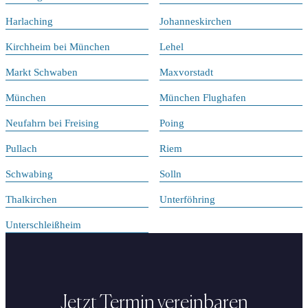
Harlaching
Johanneskirchen
Kirchheim bei München
Lehel
Markt Schwaben
Maxvorstadt
München
München Flughafen
Neufahrn bei Freising
Poing
Pullach
Riem
Schwabing
Solln
Thalkirchen
Unterföhring
Unterschleißheim
Jetzt Termin vereinbaren