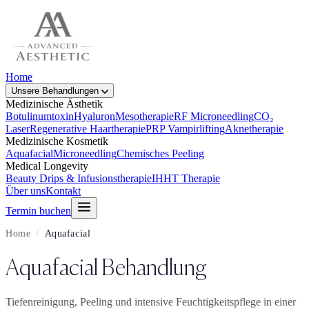
Home
Unsere Behandlungen
Medizinische Ästhetik
Botulinumtoxin
Hyaluron
Mesotherapie
RF Microneedling
CO₂
Laser
Regenerative Haartherapie
PRP Vampirlifting
Aknetherapie
Medizinische Kosmetik
Aquafacial
Microneedling
Chemisches Peeling
Medical Longevity
Beauty Drips & Infusionstherapie
IHHT Therapie
Über uns
Kontakt
Termin buchen
Home
/
Aquafacial
Aquafacial Behandlung
Tiefenreinigung, Peeling und intensive Feuchtigkeitspflege in einer