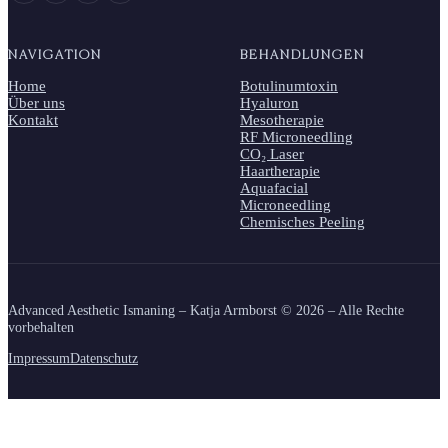
NAVIGATION
BEHANDLUNGEN
Home
Botulinumtoxin
Über uns
Hyaluron
Kontakt
Mesotherapie
RF Microneedling
CO₂ Laser
Haartherapie
Aquafacial
Microneedling
Chemisches Peeling
Advanced Aesthetic Ismaning – Katja Armborst ©
2026
– Alle Rechte
vorbehalten
Impressum
Datenschutz