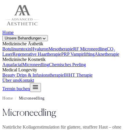
Home
Unsere Behandlungen
Medizinische Ästhetik
Botulinumtoxin
Hyaluron
Mesotherapie
RF Microneedling
CO₂
Laser
Regenerative Haartherapie
PRP Vampirlifting
Aknetherapie
Medizinische Kosmetik
Aquafacial
Microneedling
Chemisches Peeling
Medical Longevity
Beauty Drips & Infusionstherapie
IHHT Therapie
Über uns
Kontakt
Termin buchen
Home
/
Microneedling
Microneedling
Natürliche Kollagenstimulation für glattere, straffere Haut – ohne