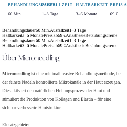
BEHANDLUNGSDAUER
AUSFALLZEIT
HALTBARKEIT
PREIS 
60 Min.
1–3 Tage
3–6 Monate
69 €
Behandlungsdauer
60 Min.
Ausfallzeit
1–3 Tage
Haltbarkeit
3–6 Monate
Preis ab
69 €
Anästhesie
Betäubungscreme
Behandlungsdauer
60 Min.
Ausfallzeit
1–3 Tage
Haltbarkeit
3–6 Monate
Preis ab
69 €
Anästhesie
Betäubungscreme
Über
Microneedling
Microneedling
ist eine minimalinvasive Behandlungsmethode, bei
der feinste Nadeln kontrollierte Mikrokanäle in der Haut erzeugen.
Dies aktiviert den natürlichen Heilungsprozess der Haut und
stimuliert die Produktion von Kollagen und Elastin – für eine
sichtbar verbesserte Hautstruktur.
Einsatzgebiete: