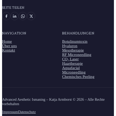
SEITE TEILEN
NAVIGATION
BEHANDLUNGEN
Home
Botulinumtoxin
Über uns
Hyaluron
Kontakt
Mesotherapie
RF Microneedling
CO₂ Laser
Haartherapie
Aquafacial
Microneedling
Chemisches Peeling
Advanced Aesthetic Ismaning – Katja Armborst ©
2026
– Alle Rechte
vorbehalten
Impressum
Datenschutz